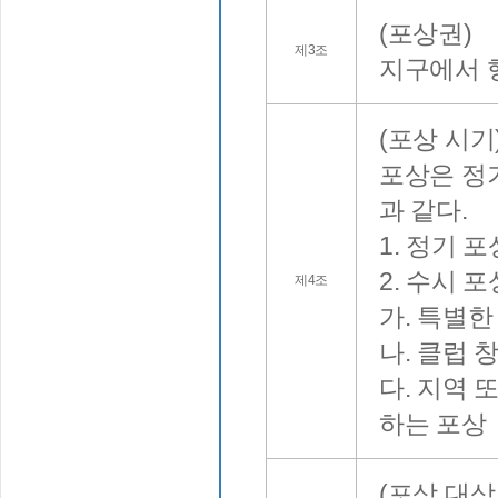
(포상권)
제3조
지구에서 
(포상 시기
포상은 정
과 같다.
1. 정기 
2. 수시 
제4조
가. 특별한
나. 클럽 
다. 지역 
하는 포상
(포상 대상