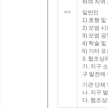
하여 지역
일반인
제2조
1) 효행 및
2) 모범 
3) 모범 
4) 학술 및
5) 기타 
3. 협조상
가. 지구 
구 발전에
기관 단체
나. 지구 
다. 협조상