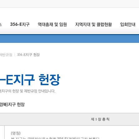
 제반규정
356-E지구 헌장
제 1 장 총 칙
(명칭)