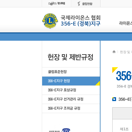
헌장 및
제1조