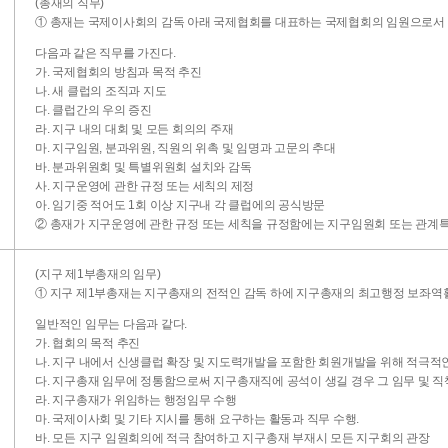
(총재의 직무)
① 총재는 국제이사회의 감독 아래 국제협회를 대표하는 국제협회의 임원으로서
다음과 같은 직무를 가진다.
가. 국제협회의 방침과 목적 추진
나. 새 클럽의 조직과 지도
다. 클럽간의 우의 증진
라. 지구 내의 대회 및 모든 회의의 주재
마. 지구임원, 분과위원, 직원의 위촉 및 임명과 고문의 추대
바. 분과위원회 및 특별위원회 설치와 감독
사. 지구운영에 관한 규정 또는 세칙의 제정
아. 임기중 적어도 1회 이상 지구내 각 클럽에의 공식방문
② 총재가 지구운영에 관한 규정 또는 세칙을 규정함에는 지구임원회 또는 관계
(지구 제1부총재의 임무)
① 지구 제1부총재는 지구총재의 전적인 감독 하에 지구총재의 최고행정 보좌역활
일반적인 임무는 다음과 같다.
가. 협회의 목적 추진
나. 지구 내에서 신생클럽 확장 및 지도력개발을 포함한 회원개발을 위해 적극적인
다. 지구총재 임무에 정통함으로써 지구총재직에 공석이 생길 경우 그 임무 및 직
라. 지구총재가 위임하는 행정임무 수행
마. 국제이사회 및 기타 지시를 통해 요구하는 활동과 직무 수행.
바. 모든 지구 임원회의에 적극 참여하고 지구총재 부재시 모든 지구회의 관장