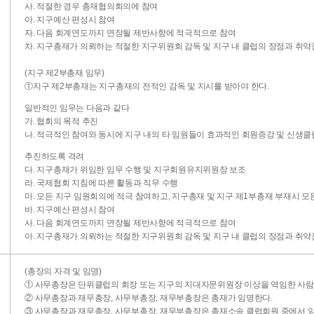
사. 적절한 경우 총재협의회의에 참여
아. 지구예산 편성시 참여
자. 다음 회계연도까지 연장될 제반사항에 적극적으로 참여
차. 지구총재가 의뢰하는 적절한 지구위원회 감독 및 지구 내 클럽의 장점과 취
(지구 제2부총재 임무)
①지구 제2부총재는 지구총재의 전적인 감독 및 지시를 받아야 한다.
일반적인 임무는 다음과 같다
가. 협회의 목적 추진
나. 적극적인 참여와 동시에 지구 내의 타 임원들이 효과적인 회원증강 및 신생
추진하도록 격려
다. 지구총재가 위임한 임무 수행 및 지구회원유지위원장 보조
라. 국제협회 지침에 따른 활동과 직무 수행
마. 모든 지구 임원회의에 적극 참여하고, 지구총재 및 지구 제1부총재 부재시 모
바. 지구예산 편성시 참여
사. 다음 회계연도까지 연장될 제반사항에 적극적으로 참여
아. 지구총재가 의뢰하는 적절한 지구위원회 감독 및 지구 내 클럽의 장점과 취
(총장의 자격 및 임명)
① 사무총장은 단위클럽의 회장 또는 지구의 지대자문위원장 이상을 역임한 사람
② 사무총장과 재무총장, 사무부총장, 재무부총장은 총재가 임명한다.
③ 사무총장과 재무총장, 사무부총장, 재무부총장은 총재소속 클럽회원 중에서 