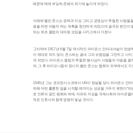
때문에 벽에 부딪혀 존폐의 위기에 놓이게 되었다.
이때에 멜빈 존스는 정력과 지성 그리고 공명심이 투철한 사람들
용을 하면 어떨까 하는 계획을 창안하게 되었으며 결국은 본인이 
되는 최초 클럽의 대의원 모임을 시카고에서 가졌다.
그리하여 1917년 6월 7일 역사적인 라이온스 인터내셔널이 탄
이 제대로 되지 않아, 존스씨는 끝내 그의 보험업을 그만두고 
게 되었다. 라이온스 클럽의 투철한 봉사심이 사람들의 마음을 움직
며, 그 후 라이오니즘의 창시자 멜빈 존스는 협회의 외부에서도 지
1945년 그는 샌프란시스코에서 UN이 창설될 당시 라이온스 인터
위해 어떤 훌륭한 일을 시작할 때까지는 성공을 거두지 못한다"라는 
로 인류의 꿈인 평화와 박애, 자유와 지성을 국제사회와 라이온들에
적은 인류사와 함께 영원히 빛날 것이다.